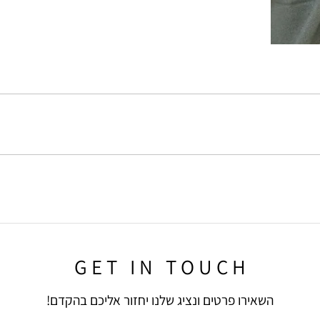
G E T I N T O U C H