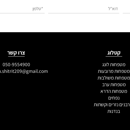
השאירו פרטים ונציג שלנו יחזור אליכם בהקדם!
טלוג
צרו קשר
חות לונג
050-9554900
ת מרובעות
an.shitrit209@gmail.com
ת משולבות
חות ערב
ות הדרא
נפחים
נזרים וקשתות