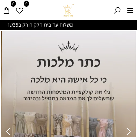
0
0
משלוח עד בית הלקוח רק ב35שח