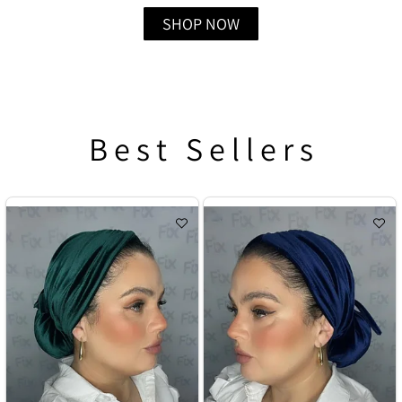
SHOP NOW
B e s t S e l l e r s