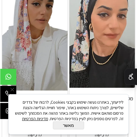
✕
מטפחת לונג משולבת סאטן שחור
מטפחת לונג משולבת סאטן
לידיעתך, באתרנו נעשה שימוש בקבצי Cookies, לרבות של צדדים
ופרחים עם סיומת פרנזים
ופרחים בצבע לבן
שלישיים, לצורך ניתוח השימוש באתר, שיפור חוויית הגלישה והצגת
פרסום מותאם אישית. המשך גלישה באתר מהווה את הסכמתך לשימוש
זה. לפרטים נוספים ניתן לעיין במדיניות הפרטיות.
מדיניות הפרטיות
₪
₪
120
120
מאשר
לרכישה
לרכישה