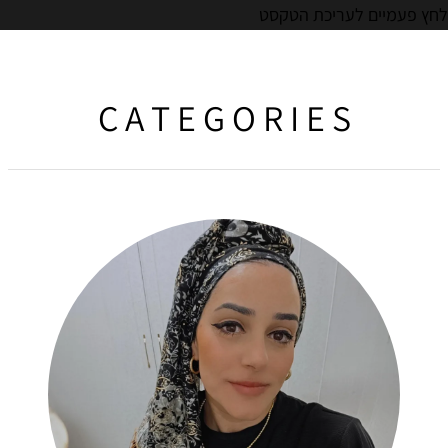
לחץ פעמיים לעריכת הטקסט
C A T E G O R I E S