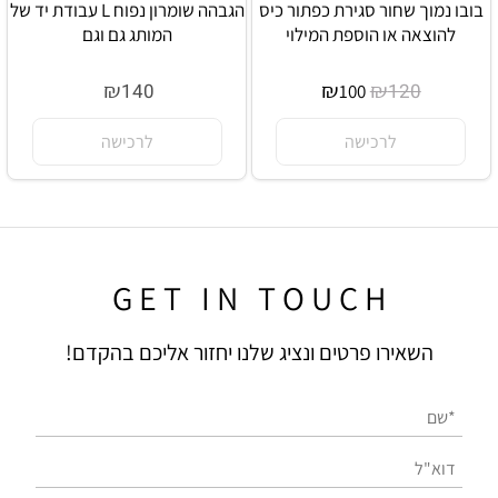
בובו נמוך שחור סגירת כפתור כיס
הגבהה שומרון נפוח L עבודת יד של
להוצאה או הוספת המילוי
המותג גם וגם
אין במלאי
אין במלאי
₪
₪
₪
140
120
100
לרכישה
לרכישה
G E T I N T O U C H
השאירו פרטים ונציג שלנו יחזור אליכם בהקדם!