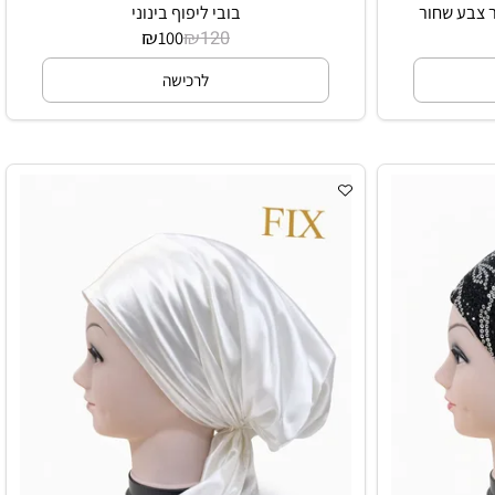
בע שחור
בובי ליפוף בינוני
₪
₪
100
120
לרכישה