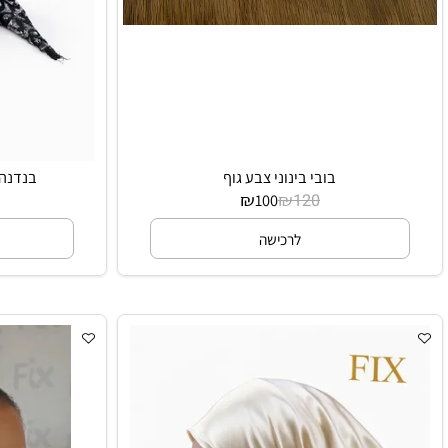
בובי בינוני צבע גוף
בנדנה ערב מ
₪
₪
100
120
לרכישה
ל