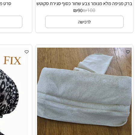
פה מלא מנומר צבע שחור כסוף סגירת סקוטש
סרט מונע הח
₪
₪
90
100
לרכישה
ל