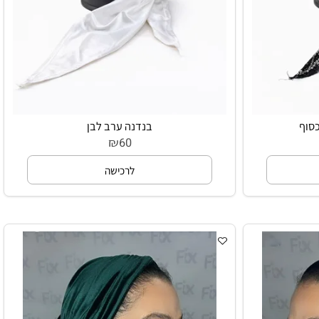
ף
בנדנה ערב לבן
₪
60
לרכישה