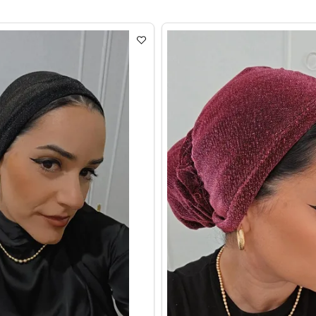
 צבע ירוק מנטה
טורבן קיטפה כחול
₪
₪
65
60
רכישה
לרכישה